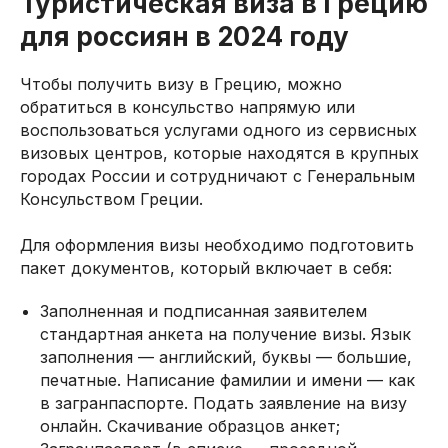
Туристическая виза в Грецию
для россиян в 2024 году
цию
Москва, ул. Го
Чтобы получить визу в Грецию, можно
офис В200
обратиться в консульство напрямую или
Важно: работ
воспользоваться услугами одного из сервисных
России!
+7 (966) 
Контакты
визовых центров, которые находятся в крупных
93
городах России и сотрудничают с Генеральным
Консульством Греции.
Для оформления визы необходимо подготовить
пакет документов, который включает в себя:
Заполненная и подписанная заявителем
стандартная анкета на получение визы. Язык
заполнения — английский, буквы — большие,
печатные. Написание фамилии и имени — как
в загранпаспорте. Подать заявление на визу
онлайн. Скачивание образцов анкет;