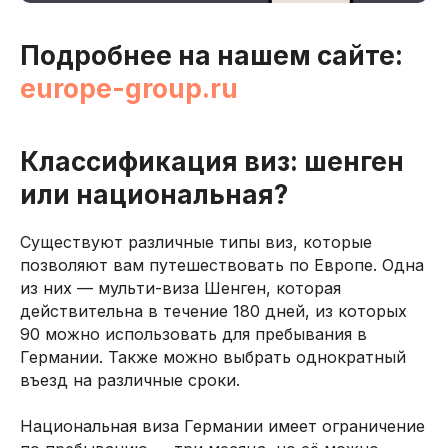
Подробнее на нашем сайте:
цию
Москва, ул. Го
europe-group.ru
офис В200
Важно: работ
России!
+7 (966) 
Контакты
Классификация виз: шенген
93
или национальная?
Существуют различные типы виз, которые
позволяют вам путешествовать по Европе. Одна
из них — мульти-виза Шенген, которая
действительна в течение 180 дней, из которых
90 можно использовать для пребывания в
Германии. Также можно выбрать однократный
въезд на различные сроки.
Национальная виза Германии имеет ограничение