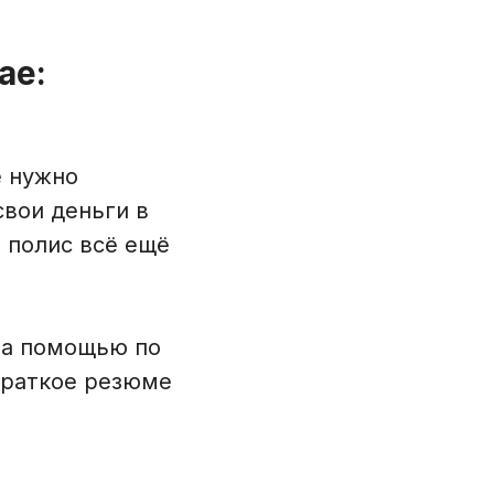
ае:
е нужно
свои деньги в
, полис всё ещё
за помощью по
краткое резюме