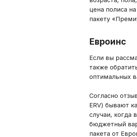
возраста, пола
цена полиса на
пакету «Преми
Евроинс
Если вы рассм
также обратит
оптимальных в
Согласно отзыв
ERV) бывают к
случаи, когда 
бюджетный вар
пакета от Евр