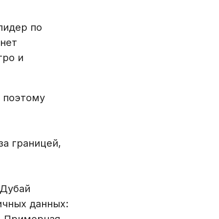
лидер по
 нет
тро и
, поэтому
за границей,
 Дубай
ичных данных: