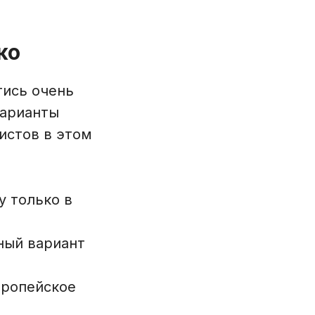
ко
тись очень
варианты
истов в этом
у только в
ный вариант
европейское