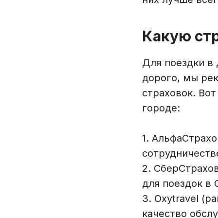
Какую стр
Для поездки в 
дорого, мы ре
страховок. Вот
городе:
1. АльфаСтрах
сотрудничеств
2. СберСтрахо
для поездок в 
3. Oxytravel (
качество обсл