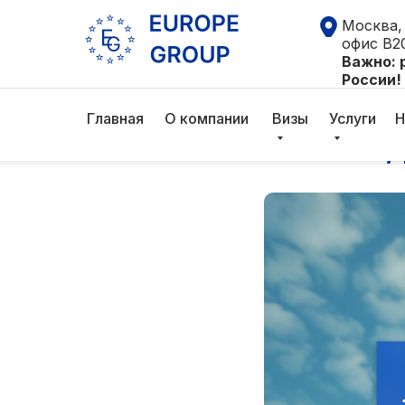
Москва, 
офис В2
Важно: 
России!
Лучшая 
Главная
О компании
Визы
Услуги
Н
отзывы, 