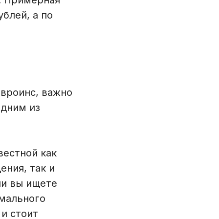
в. Примерная
блей, а по
Евроинс, важно
Одним из
вестной как
ения, так и
ли вы ищете
имального
и стоит