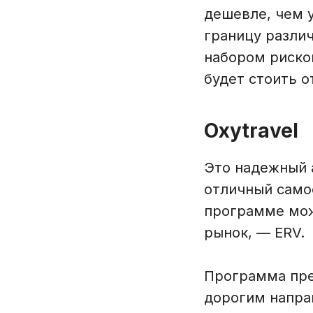
дешевле, чем у
границу разли
набором рисков
будет стоить о
Oxytravel
Это надежный а
отличный само
программе мож
рынок, — ERV.
Программа пре
дорогим напра