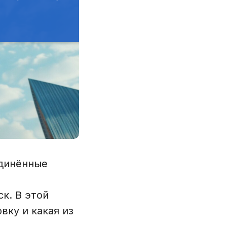
единённые
к. В этой
вку и какая из