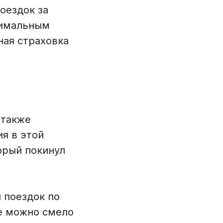
оездок за
нимальным
ная страховка
 также
я в этой
орый покинул
 поездок по
Ее можно смело