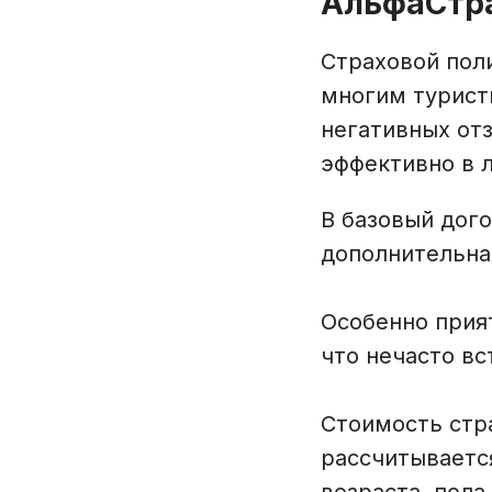
АльфаСтр
Страховой пол
многим турист
негативных от
эффективно в л
В базовый дог
дополнительная
Особенно прия
что нечасто вс
Стоимость стр
рассчитываетс