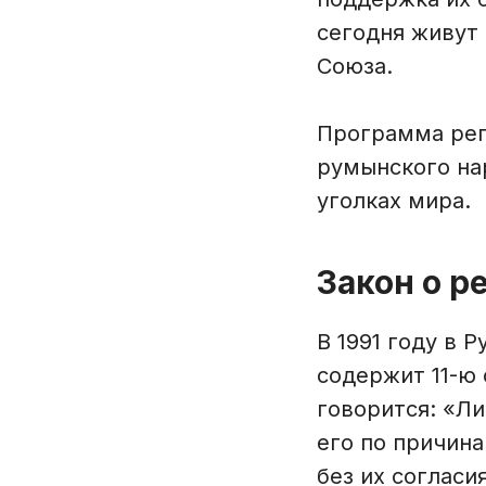
сегодня живут 
Союза.
Программа реп
румынского на
уголках мира.
Закон о 
В 1991 году в 
содержит 11-ю 
говорится: «Л
его по причина
без их согласи