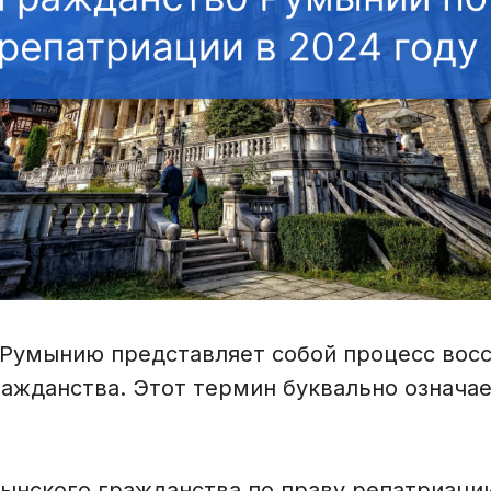
 Румынию представляет собой процесс вос
ражданства. Этот термин буквально означа
ынского гражданства по праву репатриаци