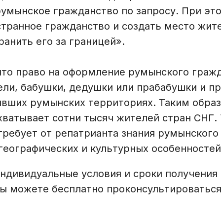
румынское гражданство по запросу. При эт
странное гражданство и создать место жит
ранить его за границей».
 что право на оформление румынского граж
тели, бабушки, дедушки или прабабушки и п
ывших румынских территориях. Таким образ
хватывает сотни тысяч жителей стран СНГ.
требует от репатрианта знания румынского 
 географических и культурных особенносте
индивидуальные условия и сроки получения
вы можете бесплатно проконсультироватьс