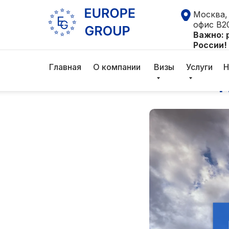
Москва, 
офис В2
Важно: 
России!
Граждан
Главная
О компании
Визы
Услуги
Н
2024 го