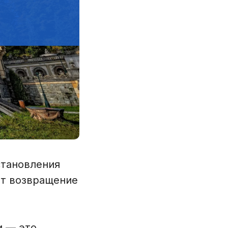
становления
ет возвращение
и — это