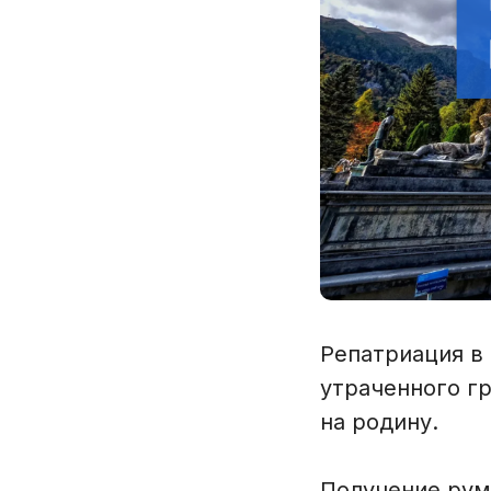
Репатриация в
утраченного г
на родину.
Получение рум