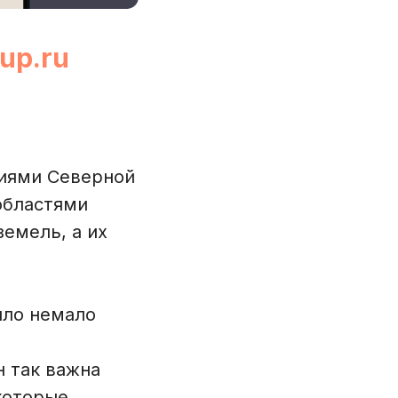
up.ru
риями Северной
областями
земель, а их
ило немало
 так важна
которые