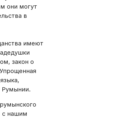
ом они могут
ельства в
данства имеют
радедушки
ом, закон о
 Упрощенная
языка,
й Румынии.
 румынского
я с нашим