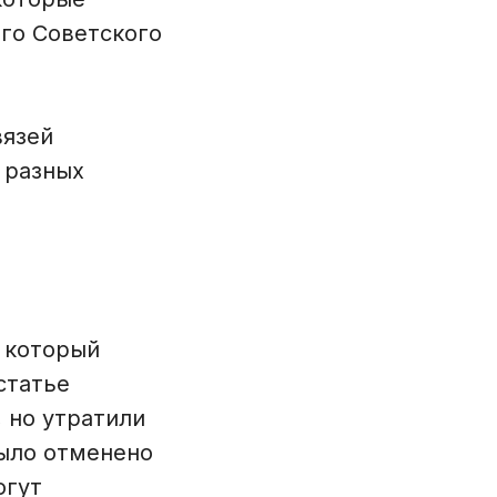
его Советского
вязей
 разных
, который
статье
 но утратили
было отменено
огут