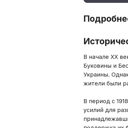
Подробне
Историче
В начале XX в
Буковины и Бе
Украины. Однак
жители были р
В период с 191
усилий для ра
принадлежавши
поддержка их 