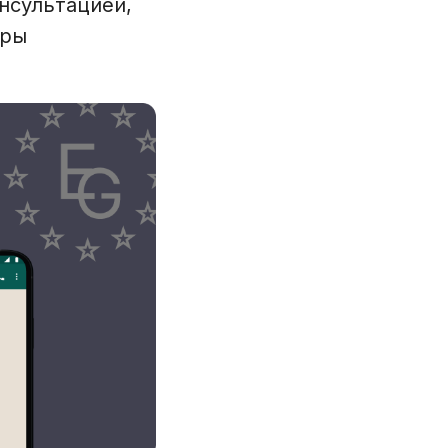
нсультацией,
уры