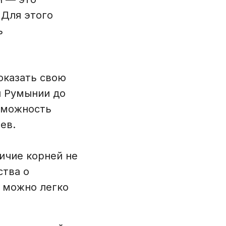
 Для этого
ь
оказать свою
и Румынии до
зможность
ев.
ичие корней не
ства о
 можно легко