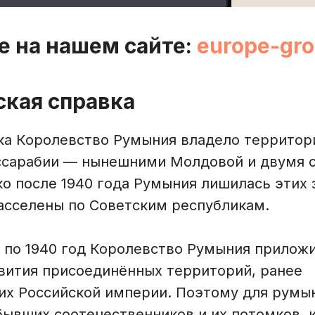
е на нашем сайте:
europe-gro
ская справка
ека Королевство Румыния владело террито
ссарабии — нынешними Молдовой и двумя 
о после 1940 года Румыния лишилась этих 
асселены по Советским республикам.
8 по 1940 год Королевство Румыния прилож
звития присоединённых территорий, ранее
х Российской империи. Поэтому для румын
бывших соотечественников и их потомков, 