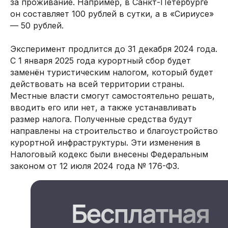
за проживание. Например, в Санкт-Петербурге
он составляет 100 рублей в сутки, а в «Сириусе»
— 50 рублей.
цию
Москва, ул. Го
офис В200
Эксперимент продлится до 31 декабря 2024 года.
Важно: работ
С 1 января 2025 года курортный сбор будет
России!
заменён туристическим налогом, который будет
+7 (966) 
Контакты
действовать на всей территории страны.
93
Местные власти смогут самостоятельно решать,
вводить его или нет, а также устанавливать
размер налога. Полученные средства будут
направлены на строительство и благоустройство
курортной инфраструктуры. Эти изменения в
Налоговый кодекс были внесены Федеральным
законом от 12 июля 2024 года № 176-ФЗ.