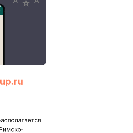
up.ru
располагается
Римско-