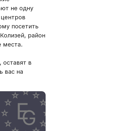
ают не одну
 центров
ому посетить
 Колизей, район
 места.
 оставят в
ь вас на