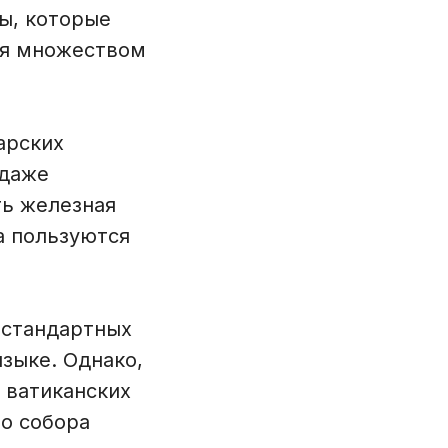
ы, которые
ся множеством
арских
 даже
ть железная
а пользуются
 стандартных
языке. Однако,
 ватиканских
го собора