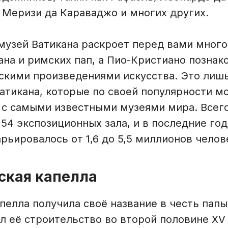
Меризи да Караваджо и многих других.
музей Ватикана раскроет перед вами мног
на и римских пап, а Пио-Кристиано познак
скими произведениями искусства. Это лиш
атикана, которые по своей популярности м
 с самыми известными музеями мира. Всег
54 экспозиционных зала, и в последние го
рьировалось от 1,6 до 5,5 миллионов челове
нская капелла
пелла получила своё название в честь папы 
л её строительство во второй половине XV 