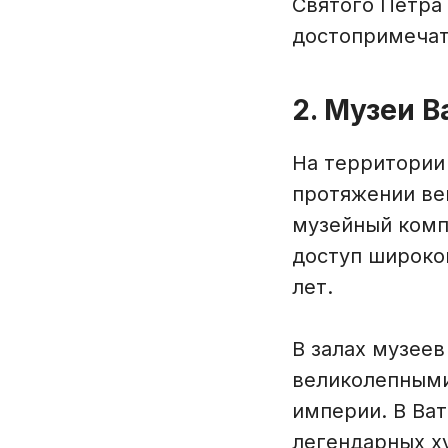
Святого Петра
достопримечат
2. Музеи 
На территории
протяжении ве
музейный компл
доступ широко
лет.
В залах музее
великолепными
империи. В Ва
легендарных ху