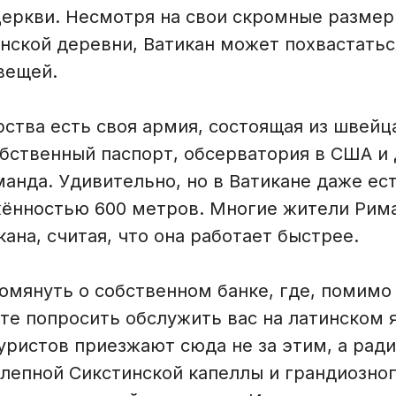
церкви. Несмотря на свои скромные размер
нской деревни, Ватикан может похвастать
вещей.
рства есть своя армия, состоящая из швейц
обственный паспорт, обсерватория в США и
анда. Удивительно, но в Ватикане даже ес
жённостью 600 метров. Многие жители Рим
кана, считая, что она работает быстрее.
помянуть о собственном банке, где, помимо
те попросить обслужить вас на латинском 
ристов приезжают сюда не за этим, а ради
олепной Сикстинской капеллы и грандиозно