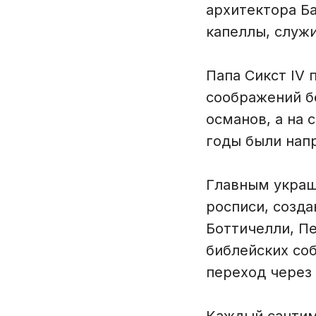
архитектора Б
капеллы, служ
Папа Сикст IV 
соображений б
османов, а на 
годы были нап
Главным украш
росписи, созд
Боттичелли, П
библейских со
переход через