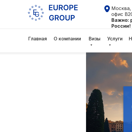
Достопр
Москва, 
офис В2
что посм
Важно: 
России!
Главная
О компании
Визы
Услуги
Н