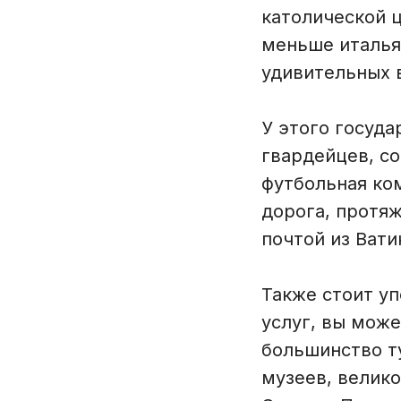
католической 
меньше италья
удивительных 
У этого госуда
гвардейцев, с
футбольная ком
дорога, протя
почтой из Вати
Также стоит у
услуг, вы може
большинство ту
музеев, велик