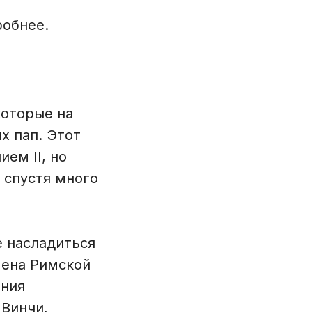
робнее.
которые на
х пап. Этот
ем II, но
 спустя много
е насладиться
мена Римской
ения
 Винчи,