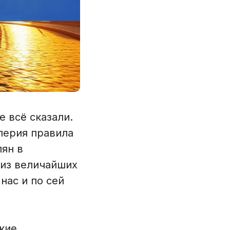
е всё сказали.
перия правила
ян в
 из величайших
нас и по сей
кие