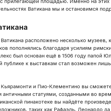
 с прилегающей площадью. Именно на этих
ельностях Ватикана мы и остановимся под
Ватикана
 Ватикана расположено несколько музеев, 
ков пополнялись благодаря усилиям римски
екс был основан ещё в 1506 году папой Юли
й публике к выставкам стал возможен лишь
в Кьярамонти и Пио-Клементино вы сможет
 античными статуями, созданными во вре
тиканской пинакотеке вы найдёте произвед
дожников, таких как Рафаэль, Леонардо да