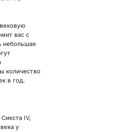
овековую
омит вас с
ь небольшая
огут
о
ды количество
к в год.
Сикста IV,
века у