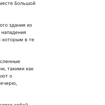
 месте Большой
ого здания из
 нападения
с которым в те
исленные
и, такими как
уют о
вечерю,