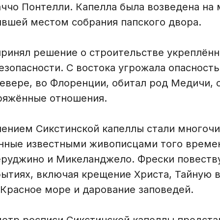
аччо Понтелли. Капелла была возведена на
ившей местом собрания папского двора.
принял решение о строительстве укреплённ
езопасности. С востока угрожала опасность
севере, во Флоренции, обитал род Медичи, 
ряжённые отношения.
ением Сикстинской капеллы стали многоч
анные известными живописцами того времен
еруджино и Микеланджело. Фрески повеств
бытиях, включая крещение Христа, Тайную 
 Красное море и дарование заповедей.