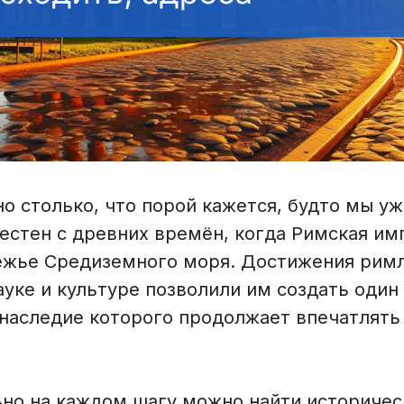
о столько, что порой кажется, будто мы уж
вестен с древних времён, когда Римская им
ежье Средиземного моря. Достижения римл
ауке и культуре позволили им создать один
наследие которого продолжает впечатлять 
ьно на каждом шагу можно найти историчес