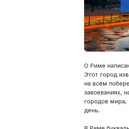
О Риме написан
Этот город из
на всём побер
завоеваниях, н
городов мира, 
день.
В Риме буквал