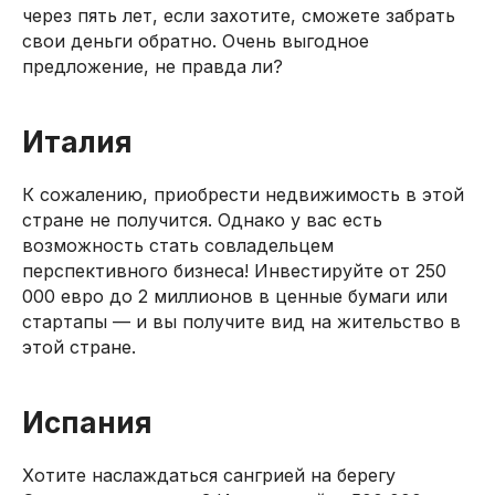
через пять лет, если захотите, сможете забрать
свои деньги обратно. Очень выгодное
цию
предложение, не правда ли?
Москва, ул. Го
офис В200
Важно: работ
Италия
России!
+7 (966) 
Контакты
93
К сожалению, приобрести недвижимость в этой
стране не получится. Однако у вас есть
возможность стать совладельцем
перспективного бизнеса! Инвестируйте от 250
000 евро до 2 миллионов в ценные бумаги или
стартапы — и вы получите вид на жительство в
этой стране.
Испания
Хотите наслаждаться сангрией на берегу